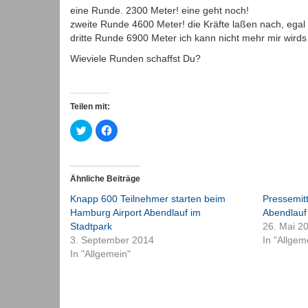
eine Runde. 2300 Meter! eine geht noch!
zweite Runde 4600 Meter! die Kräfte laßen nach, egal
dritte Runde 6900 Meter ich kann nicht mehr mir wirds 
Wieviele Runden schaffst Du?
Teilen mit:
Klick,
Klick,
um
um
über
auf
Twitter
Facebook
zu
zu
teilen
teilen
(Wird
(Wird
Ähnliche Beiträge
in
in
neuem
neuem
Knapp 600 Teilnehmer starten beim
Pressemit
Fenster
Fenster
geöffnet)
geöffnet)
Hamburg Airport Abendlauf im
Abendlau
Stadtpark
26. Mai 2
3. September 2014
In "Allgem
In "Allgemein"