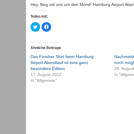
Hey, flieg mit uns um den Mond! Hamburg Airport Abend
Teilen mit:
Klick,
Klick,
um
um
über
auf
Twitter
Facebook
zu
zu
teilen
teilen
(Wird
(Wird
Ähnliche Beiträge
in
in
neuem
neuem
Das Finisher Shirt beim Hamburg
Nachmeldu
Fenster
Fenster
geöffnet)
geöffnet)
Airport Abendlauf ist eine ganz
noch mögl
besondere Edition
26. Augus
17. August 2022
In "Allgem
In "Allgemein"