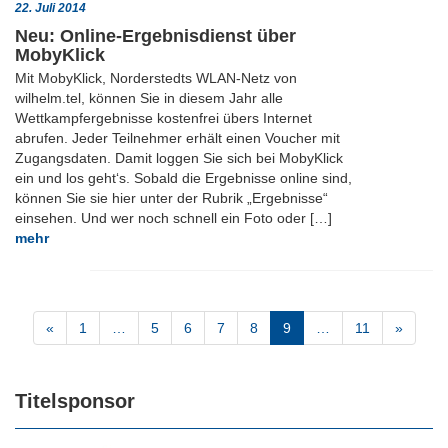
22. Juli 2014
Neu: Online-Ergebnisdienst über
MobyKlick
Mit MobyKlick, Norderstedts WLAN-Netz von
wilhelm.tel, können Sie in diesem Jahr alle
Wettkampfergebnisse kostenfrei übers Internet
abrufen. Jeder Teilnehmer erhält einen Voucher mit
Zugangsdaten. Damit loggen Sie sich bei MobyKlick
ein und los geht‘s. Sobald die Ergebnisse online sind,
können Sie sie hier unter der Rubrik „Ergebnisse“
einsehen. Und wer noch schnell ein Foto oder […]
mehr
«
1
…
5
6
7
8
9
…
11
»
Titelsponsor